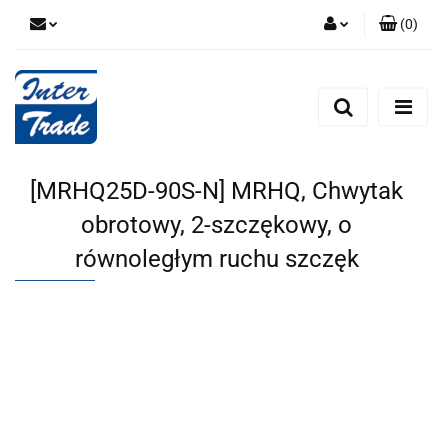
(
0
)
Zaloguj się
Zarejestruj się
Dodaj zgłoszenie
Zgody cookies
[MRHQ25D-90S-N] MRHQ, Chwytak
obrotowy, 2-szczękowy, o
równoległym ruchu szczęk