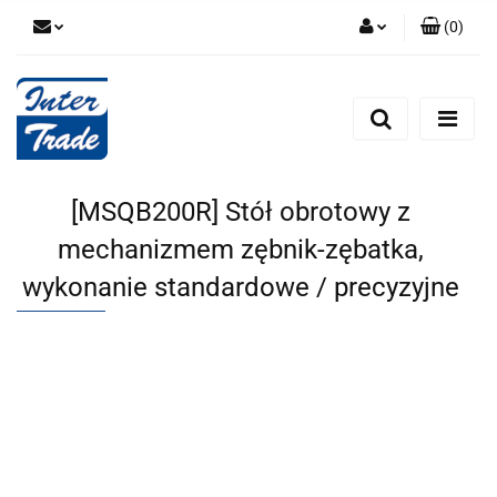
(
0
)
Zaloguj się
Zarejestruj się
Dodaj zgłoszenie
Zgody cookies
[MSQB200R] Stół obrotowy z
mechanizmem zębnik-zębatka,
wykonanie standardowe / precyzyjne