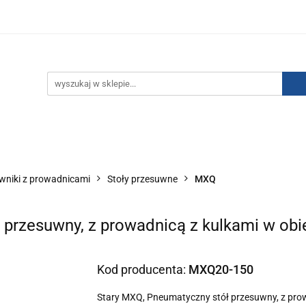
IZACJA ŁADUNKÓW ELEKTROSTATYCZNYCH
KONTAKT
GO POWIETRZA
SERIA J
AUTORYZOWANY DYSTRYBU
NEUTRALIZACJA ŁADUNKÓW ELEKTROSTATYCZNYCH
J
AUTORYZOWANY DYSTRYBUTOR SMC
owniki z prowadnicami
Stoły przesuwne
MXQ
przesuwny, z prowadnicą z kulkami w obi
Kod producenta:
MXQ20-150
Stary MXQ, Pneumatyczny stół przesuwny, z pro