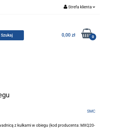
Strefa klienta
Zaloguj się
Zarejestruj się
TOR SMC
0,00 zł
0
Dodaj zgłoszenie
Zgody cookies
KONTAKT
egu
SMC
wadnicą z kulkami w obiegu (kod producenta: MXQ20-