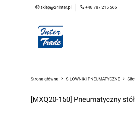
sklep@24inter.pl
+48 787 215 566
BLOG
NEUTRAL
AUDYT SPRĘŻONE
Wszystkie kategorie
BLOG
AUDYT SPRĘŻONEGO POWIETRZA
SERIA 
Strona główna
SIŁOWNIKI PNEUMATYCZNE
Sił
[MXQ20-150] Pneumatyczny stół 