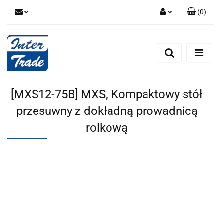
(
0
)
Zaloguj się
Zarejestruj się
Dodaj zgłoszenie
Zgody cookies
[MXS12-75B] MXS, Kompaktowy stół
przesuwny z dokładną prowadnicą
rolkową