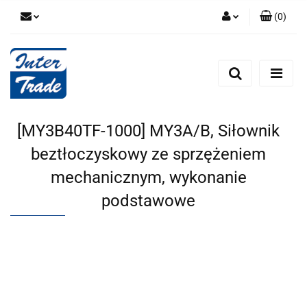
(
0
)
Zaloguj się
Zarejestruj się
Dodaj zgłoszenie
Zgody cookies
[MY3B40TF-1000] MY3A/B, Siłownik
beztłoczyskowy ze sprzężeniem
mechanicznym, wykonanie
podstawowe