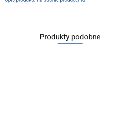
Produkty podobne
[CE1B32-
[CE1B40-
100] CE1,
150] CE1,
[CDLM2B40-
[ALIM1100-4]
Siłownik z
Siłownik z
500-E] C(D)LM2,
ALIM1000/1100,
2722.14
3529.19
pomiarem
pomiarem
Siłownik z
Smarownica
2878.04
przesunięcia
przesunięcia
4201.29
dokładną
impulsowa na
tłoczyska,
tłoczyska,
blokadą
płycie