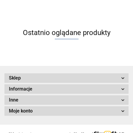
standardowy
standardowy
tłoczyska,
wielomiejscowej
dwustronnego
działania, z
jednostronnym
tłoczyskiem
Ostatnio oglądane produkty
Sklep
Informacje
Inne
Moje konto