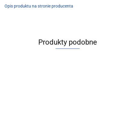
Opis produktu na stronie producenta
Produkty podobne
[VP746E-
[VP746E-
[VP746E-
[VP746E-
5KVOZ1-S-
5KVOZ1-S-
5KVOZE1-S-
5KVOZE1-S-
X660] Zawór
X661] Zawór
X660] Zawór
X661] Zawór
2405.29
2521.60
2408.77
2525.07
upustowy
upustowy
upustowy
upustowy
ciśnienia
ciśnienia
ciśnienia
ciśnienia