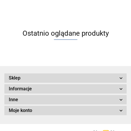
szczątkowego
szczątkowego
szczątkowego
szczątkowego
- VP*46-
- VP*46-
- VP*46-
- VP*46-
X660/X661
X660/X661
X660/X661
X660/X661
Ostatnio oglądane produkty
Sklep
Informacje
Inne
Moje konto