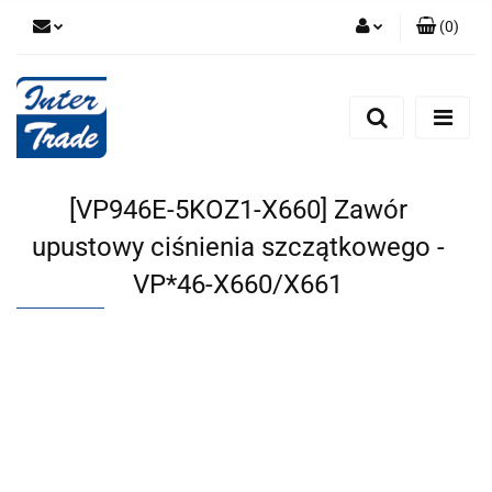
(
0
)
Zaloguj się
Zarejestruj się
Dodaj zgłoszenie
Zgody cookies
[VP946E-5KOZ1-X660] Zawór
upustowy ciśnienia szczątkowego -
VP*46-X660/X661