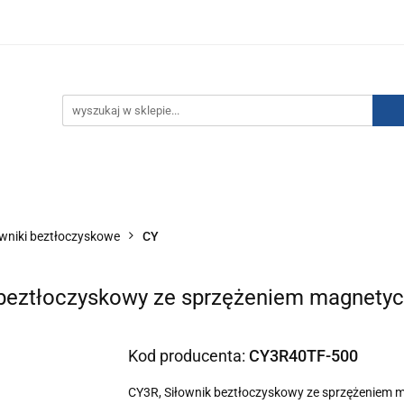
IZACJA ŁADUNKÓW ELEKTROSTATYCZNYCH
KONTAKT
GO POWIETRZA
SERIA J
AUTORYZOWANY DYSTRYBU
NEUTRALIZACJA ŁADUNKÓW ELEKTROSTATYCZNYCH
J
AUTORYZOWANY DYSTRYBUTOR SMC
owniki beztłoczyskowe
CY
 beztłoczyskowy ze sprzężeniem magnetyc
Kod producenta:
CY3R40TF-500
CY3R, Siłownik beztłoczyskowy ze sprzężeniem 