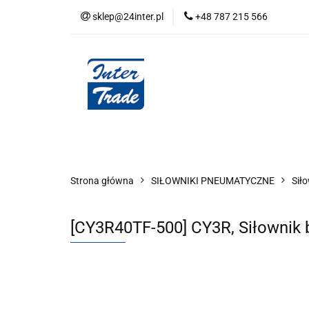
sklep@24inter.pl
+48 787 215 566
BLOG
NEUTRAL
AUDYT SPRĘŻONE
Wszystkie kategorie
BLOG
AUDYT SPRĘŻONEGO POWIETRZA
SERIA 
Strona główna
SIŁOWNIKI PNEUMATYCZNE
Sił
[CY3R40TF-500] CY3R, Siłownik