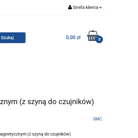
Strefa klienta
Zaloguj się
Zarejestruj się
TOR SMC
0,00 zł
0
Dodaj zgłoszenie
Zgody cookies
KONTAKT
znym (z szyną do czujników)
SMC
magnetycznym (z szyną do czujników)