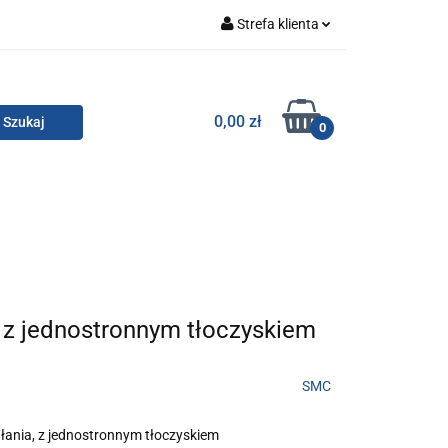
Strefa klienta
Zaloguj się
Zarejestruj się
TOR SMC
0,00 zł
0
Dodaj zgłoszenie
Zgody cookies
KONTAKT
 z jednostronnym tłoczyskiem
SMC
ania, z jednostronnym tłoczyskiem