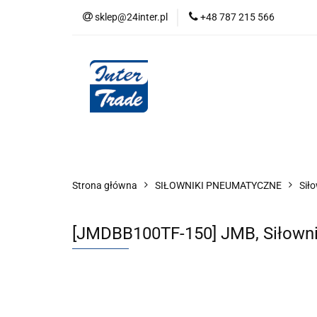
sklep@24inter.pl
+48 787 215 566
BLOG
NEUTRAL
AUDYT SPRĘŻONE
Wszystkie kategorie
BLOG
AUDYT SPRĘŻONEGO POWIETRZA
SERIA 
Strona główna
SIŁOWNIKI PNEUMATYCZNE
Siło
[JMDBB100TF-150] JMB, Siłowni