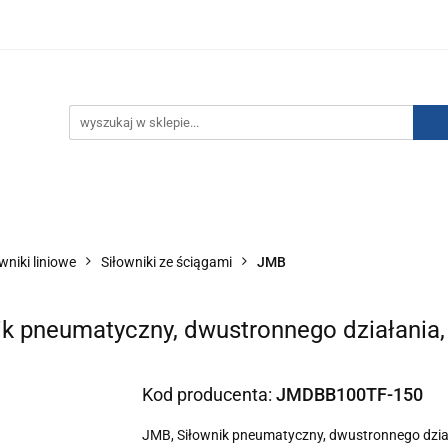
IZACJA ŁADUNKÓW ELEKTROSTATYCZNYCH
KONTAKT
GO POWIETRZA
SERIA J
AUTORYZOWANY DYSTRYBU
NEUTRALIZACJA ŁADUNKÓW ELEKTROSTATYCZNYCH
J
AUTORYZOWANY DYSTRYBUTOR SMC
wniki liniowe
Siłowniki ze ściągami
JMB
k pneumatyczny, dwustronnego działania,
Kod producenta:
JMDBB100TF-150
JMB, Siłownik pneumatyczny, dwustronnego dział