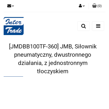
(
0
)
Zaloguj się
Zarejestruj się
Dodaj zgłoszenie
Zgody cookies
[JMDBB100TF-360] JMB, Siłownik
pneumatyczny, dwustronnego
działania, z jednostronnym
tłoczyskiem