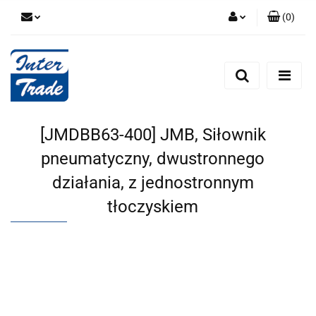
(
0
)
Zaloguj się
Zarejestruj się
Dodaj zgłoszenie
Zgody cookies
[JMDBB63-400] JMB, Siłownik
pneumatyczny, dwustronnego
działania, z jednostronnym
tłoczyskiem