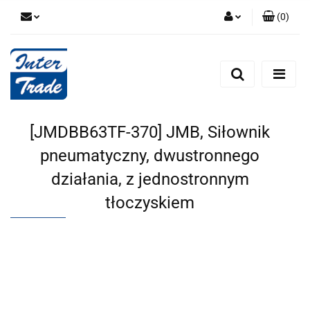
(
0
)
Zaloguj się
Zarejestruj się
Dodaj zgłoszenie
Zgody cookies
[JMDBB63TF-370] JMB, Siłownik
pneumatyczny, dwustronnego
działania, z jednostronnym
tłoczyskiem