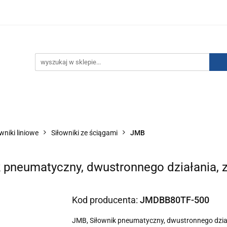
IZACJA ŁADUNKÓW ELEKTROSTATYCZNYCH
KONTAKT
GO POWIETRZA
SERIA J
AUTORYZOWANY DYSTRYBU
NEUTRALIZACJA ŁADUNKÓW ELEKTROSTATYCZNYCH
J
AUTORYZOWANY DYSTRYBUTOR SMC
wniki liniowe
Siłowniki ze ściągami
JMB
 pneumatyczny, dwustronnego działania, 
Kod producenta:
JMDBB80TF-500
JMB, Siłownik pneumatyczny, dwustronnego dział