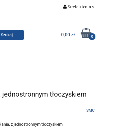
Strefa klienta
Zaloguj się
Zarejestruj się
TOR SMC
0,00 zł
0
Dodaj zgłoszenie
Zgody cookies
KONTAKT
z jednostronnym tłoczyskiem
SMC
ania, z jednostronnym tłoczyskiem