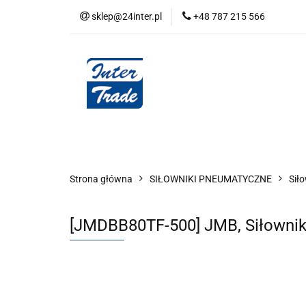
sklep@24inter.pl
+48 787 215 566
BLOG
NEUTRAL
AUDYT SPRĘŻONE
Wszystkie kategorie
BLOG
AUDYT SPRĘŻONEGO POWIETRZA
SERIA 
Strona główna
SIŁOWNIKI PNEUMATYCZNE
Siło
[JMDBB80TF-500] JMB, Siłownik