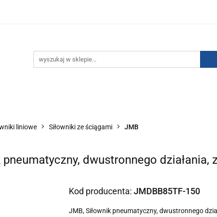
IZACJA ŁADUNKÓW ELEKTROSTATYCZNYCH
KONTAKT
GO POWIETRZA
SERIA J
AUTORYZOWANY DYSTRYBU
NEUTRALIZACJA ŁADUNKÓW ELEKTROSTATYCZNYCH
J
AUTORYZOWANY DYSTRYBUTOR SMC
wniki liniowe
Siłowniki ze ściągami
JMB
 pneumatyczny, dwustronnego działania, 
Kod producenta:
JMDBB85TF-150
JMB, Siłownik pneumatyczny, dwustronnego dział