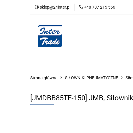
sklep@24inter.pl
+48 787 215 566
BLOG
NEUTRAL
AUDYT SPRĘŻONE
Wszystkie kategorie
BLOG
AUDYT SPRĘŻONEGO POWIETRZA
SERIA 
Strona główna
SIŁOWNIKI PNEUMATYCZNE
Siło
[JMDBB85TF-150] JMB, Siłownik