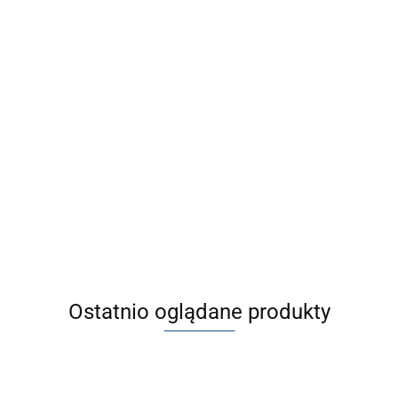
oczyskowe ze
ową, ATEX
Ostatnio oglądane produkty