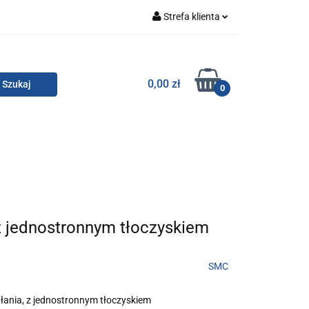
Strefa klienta
Zaloguj się
Zarejestruj się
TOR SMC
0,00 zł
0
Dodaj zgłoszenie
Zgody cookies
KONTAKT
z jednostronnym tłoczyskiem
SMC
ania, z jednostronnym tłoczyskiem