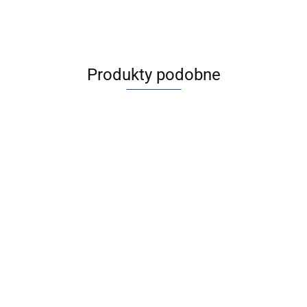
Produkty podobne
[JMGPM100-
[JMGPM100-
[JMGPM100TF-
[JMGPM100TF-
25] JMGP,
100] JMGP,
100] JMGP,
25] JMGP,
Siłowniki
Siłowniki
6892.60
8616.08
Siłowniki
Siłowniki
dwutłokowe
dwutłokowe
8616.08
6892.60
dwutłokowe
dwutłokowe