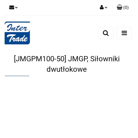
(
0
)
Zaloguj się
Zarejestruj się
Dodaj zgłoszenie
Zgody cookies
[JMGPM100-50] JMGP, Siłowniki
dwutłokowe