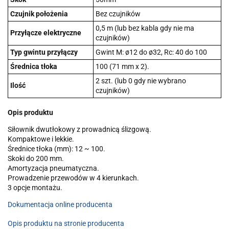
Czujnik położenia
Bez czujników
0,5 m (lub bez kabla gdy nie ma
Przyłącze elektryczne
czujników)
Typ gwintu przyłączy
Gwint M: ø12 do ø32, Rc: 40 do 100
Średnica tłoka
100 (71 mm x 2).
2 szt. (lub 0 gdy nie wybrano
Ilość
czujników)
Opis produktu
Siłownik dwutłokowy z prowadnicą ślizgową.
Kompaktowe i lekkie.
Średnice tłoka (mm): 12 ~ 100.
Skoki do 200 mm.
Amortyzacja pneumatyczna.
Prowadzenie przewodów w 4 kierunkach.
3 opcje montażu.
Dokumentacja online producenta
Opis produktu na stronie producenta