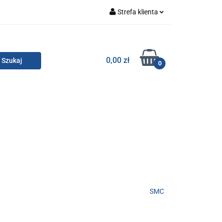
Strefa klienta
Zaloguj się
Zarejestruj się
TOR SMC
0,00 zł
0
Dodaj zgłoszenie
Zgody cookies
KONTAKT
SMC