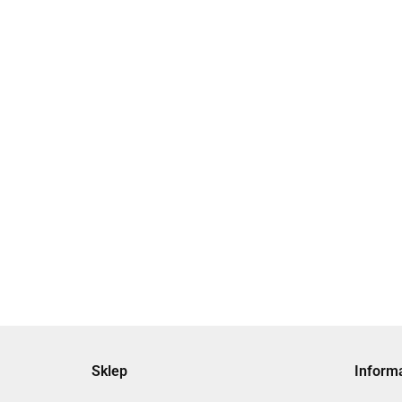
[JMGPM100-100] JMGP, Siłowniki
[JMGPM10
dwutłokowe
dwutłok
8616.08
9765.02
Sklep
Inform