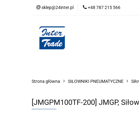
sklep@24inter.pl
+48 787 215 566
BLOG
NEUTRAL
AUDYT SPRĘŻONE
Wszystkie kategorie
BLOG
AUDYT SPRĘŻONEGO POWIETRZA
SERIA 
Strona główna
SIŁOWNIKI PNEUMATYCZNE
Sił
[JMGPM100TF-200] JMGP, Siłow