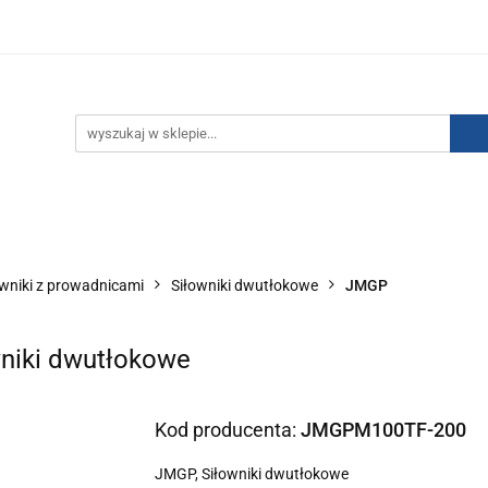
IZACJA ŁADUNKÓW ELEKTROSTATYCZNYCH
KONTAKT
GO POWIETRZA
SERIA J
AUTORYZOWANY DYSTRYBU
NEUTRALIZACJA ŁADUNKÓW ELEKTROSTATYCZNYCH
J
AUTORYZOWANY DYSTRYBUTOR SMC
owniki z prowadnicami
Siłowniki dwutłokowe
JMGP
niki dwutłokowe
Kod producenta:
JMGPM100TF-200
JMGP, Siłowniki dwutłokowe