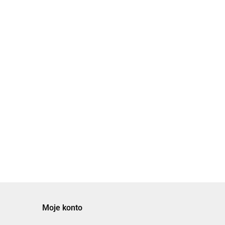
i
[JMGPM100TF-100] JMGP, Siłowniki
dwutłokowe
8616.08
Moje konto