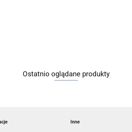
0-150] JMGP, Siłowniki
[JMGPM100-200] JMGP, Siłownik
owe
dwutłokowe
10913.38
Ostatnio oglądane produkty
acje
Inne