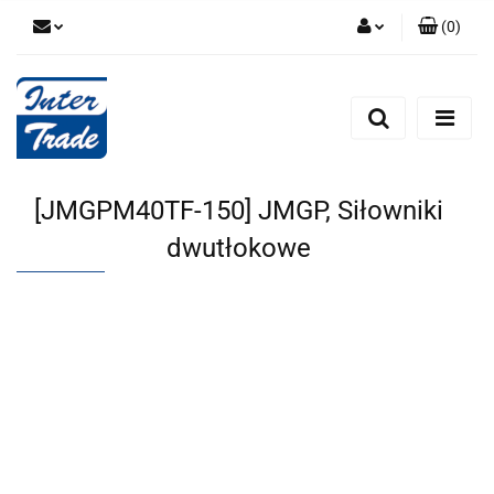
(
0
)
Zaloguj się
Zarejestruj się
Dodaj zgłoszenie
Zgody cookies
[JMGPM40TF-150] JMGP, Siłowniki
dwutłokowe