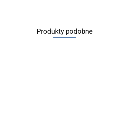
Produkty podobne
[JMGPM25-
[JMGPM32-
[JMGPM20-20-
150] JMGP,
100] JMGP,
[JMGPM20-100-
M9BAL] JMGP,
Siłowniki
Siłowniki
3340.42
3795.84
M9PWSDPC]
Siłowniki
dwutłokowe
dwutłokowe
3690.01
JMGP, Siłowniki
dwutłokowe
3746.27
dwutłokowe