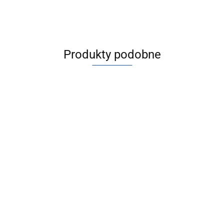
Produkty podobne
[JMGPM20-
[JMGPM20-
[JMGPM20-20-
30] JMGP,
[JMGPM20-100-
20-M9BL]
M9BAL] JMGP,
Siłowniki
2515.89
M9PWSDPC]
JMGP,
Siłowniki
dwutłokowe
3261.81
3690.01
JMGP, Siłowniki
Siłowniki
dwutłokowe
3746.27
dwutłokowe
dwutłokowe