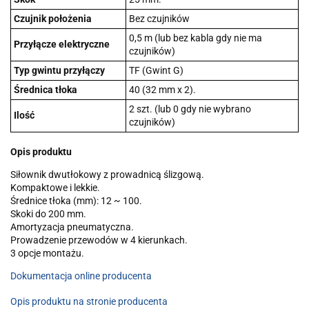
Czujnik położenia
Bez czujników
0,5 m (lub bez kabla gdy nie ma
Przyłącze elektryczne
czujników)
Typ gwintu przyłączy
TF (Gwint G)
Średnica tłoka
40 (32 mm x 2).
2 szt. (lub 0 gdy nie wybrano
Ilość
czujników)
Opis produktu
Siłownik dwutłokowy z prowadnicą ślizgową.
Kompaktowe i lekkie.
Średnice tłoka (mm): 12 ~ 100.
Skoki do 200 mm.
Amortyzacja pneumatyczna.
Prowadzenie przewodów w 4 kierunkach.
3 opcje montażu.
Dokumentacja online producenta
Opis produktu na stronie producenta