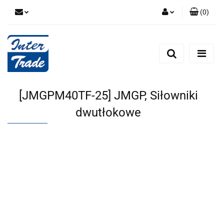
(
0
)
Zaloguj się
Zarejestruj się
Dodaj zgłoszenie
Zgody cookies
[JMGPM40TF-25] JMGP, Siłowniki
dwutłokowe