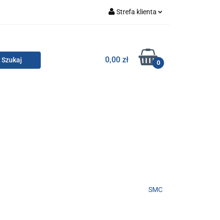
Strefa klienta
Zaloguj się
Zarejestruj się
TOR SMC
0,00 zł
0
Dodaj zgłoszenie
Zgody cookies
KONTAKT
SMC