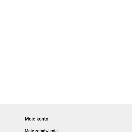
ki
[JMGPM100-50] JMGP, Siłowniki
dwutłokowe
7467.15
Moje konto
Moje zamówienia