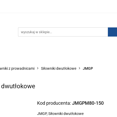
IZACJA ŁADUNKÓW ELEKTROSTATYCZNYCH
KONTAKT
GO POWIETRZA
SERIA J
AUTORYZOWANY DYSTRYBU
NEUTRALIZACJA ŁADUNKÓW ELEKTROSTATYCZNYCH
J
AUTORYZOWANY DYSTRYBUTOR SMC
owniki z prowadnicami
Siłowniki dwutłokowe
JMGP
i dwutłokowe
Kod producenta:
JMGPM80-150
JMGP, Siłowniki dwutłokowe