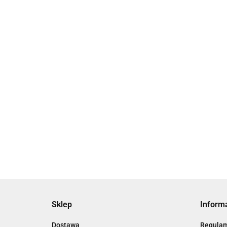
[JMGPM100-100] JMGP, Siłowniki
[JMGPM1
dwutłokowe
dwutło
8616.08
9765.02
Sklep
Inform
Dostawa
Regula