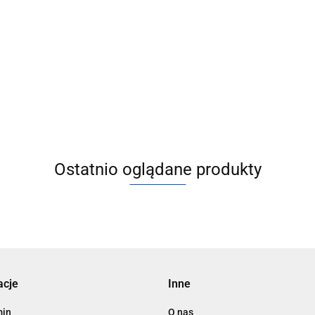
[JMGPM100-25] JMGP, Siłowni
00-150] JMGP, Siłowniki
dwutłokowe
kowe
6892.60
Ostatnio oglądane produkty
acje
Inne
min
O nas