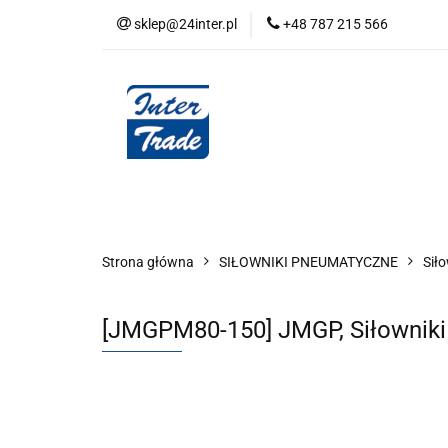
sklep@24inter.pl
+48 787 215 566
BLOG
NEUTRAL
AUDYT SPRĘŻONE
Wszystkie kategorie
BLOG
AUDYT SPRĘŻONEGO POWIETRZA
SERIA 
Strona główna
SIŁOWNIKI PNEUMATYCZNE
Sił
[JMGPM80-150] JMGP, Siłownik