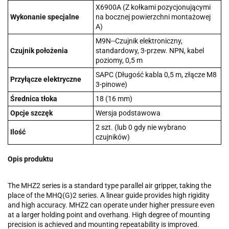
X6900A (Z kołkami pozycjonującymi
Wykonanie specjalne
na bocznej powierzchni montażowej
A)
M9N--Czujnik elektroniczny,
Czujnik położenia
standardowy, 3-przew. NPN, kabel
poziomy, 0,5 m
SAPC (Długość kabla 0,5 m, złącze M8
Przyłącze elektryczne
3-pinowe)
Średnica tłoka
18 (16 mm)
Opcje szczęk
Wersja podstawowa
2 szt. (lub 0 gdy nie wybrano
Ilość
czujników)
Opis produktu
The MHZ2 series is a standard type parallel air gripper, taking the
place of the MHQ(G)2 series. A linear guide provides high rigidity
and high accuracy. MHZ2 can operate under higher pressure even
at a larger holding point and overhang. High degree of mounting
precision is achieved and mounting repeatability is improved.