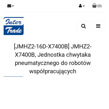
(
0
)
Zaloguj się
Zarejestruj się
Dodaj zgłoszenie
Zgody cookies
[JMHZ2-16D-X7400B] JMHZ2-
X7400B, Jednostka chwytaka
pneumatycznego do robotów
współpracujących