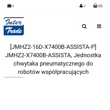
(
0
)
Zaloguj się
Zarejestruj się
Dodaj zgłoszenie
Zgody cookies
[JMHZ2-16D-X7400B-ASSISTA-P]
JMHZ2-X7400B-ASSISTA, Jednostka
chwytaka pneumatycznego do
robotów współpracujących