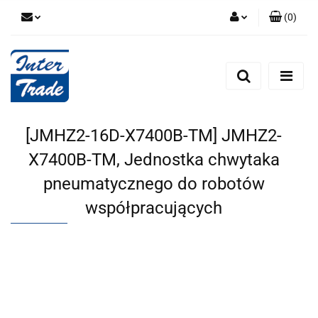
(
0
)
Zaloguj się
Zarejestruj się
Dodaj zgłoszenie
Zgody cookies
[JMHZ2-16D-X7400B-TM] JMHZ2-
X7400B-TM, Jednostka chwytaka
pneumatycznego do robotów
współpracujących