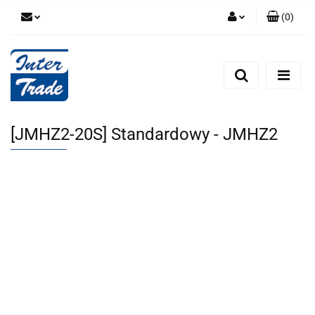
(
0
)
Zaloguj się
Zarejestruj się
Dodaj zgłoszenie
Zgody cookies
[JMHZ2-20S] Standardowy - JMHZ2