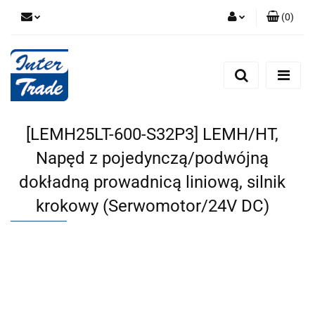
(
0
)
Zaloguj się
Zarejestruj się
Dodaj zgłoszenie
Zgody cookies
[LEMH25LT-600-S32P3] LEMH/HT,
Napęd z pojedynczą/podwójną
dokładną prowadnicą liniową, silnik
krokowy (Serwomotor/24V DC)