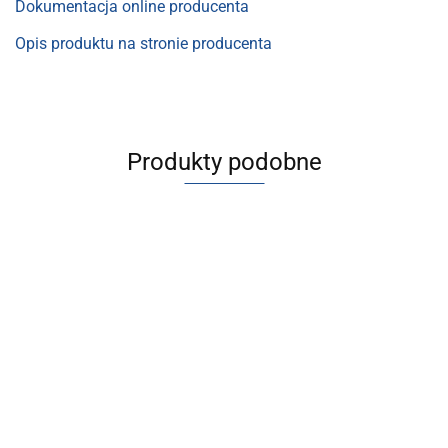
Dokumentacja online producenta
Opis produktu na stronie producenta
Produkty podobne
[IZS31-
[IZS31-
1260P]
620P]
IZS31,
IZS31,
10707.90
8306.2
Jonizator
Joniza
listwowy z
listwo
[ITVX2030-31F3N]
[ITVH2020-31F3N]