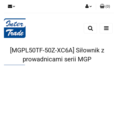
(
0
)
Zaloguj się
Zarejestruj się
Dodaj zgłoszenie
Zgody cookies
[MGPL50TF-50Z-XC6A] Siłownik z
prowadnicami serii MGP