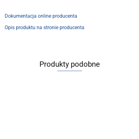
Dokumentacja online producenta
Opis produktu na stronie producenta
Produkty podobne
[
[55-
[ALIM1100-4]
5