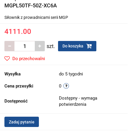
MGPL50TF-50Z-XC6A
Siłownik z prowadnicami serii MGP
4111.00
szt.
Do koszyka
Do przechowalni
Wysyłka
do 5 tygodni
Cena przesyłki
0
Dostępny - wymaga
Dostępność
potwierdzenia
Zadaj pytanie