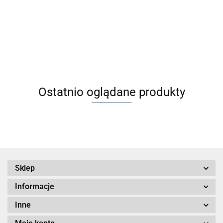
mechanicznym,
Filtr głównej linii
z prowadnicą
5234.28
ślizgową, ATEX
kategoria 2 - II 2
Ostatnio oglądane produkty
Sklep
Informacje
Inne