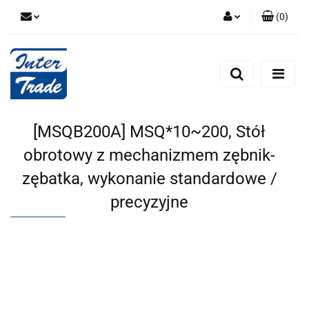
(
0
)
Zaloguj się
Zarejestruj się
Dodaj zgłoszenie
Zgody cookies
[MSQB200A] MSQ*10~200, Stół
obrotowy z mechanizmem zębnik-
zębatka, wykonanie standardowe /
precyzyjne