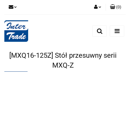
(
0
)
Zaloguj się
Zarejestruj się
Dodaj zgłoszenie
Zgody cookies
[MXQ16-125Z] Stół przesuwny serii
MXQ-Z