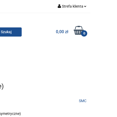
Strefa klienta
Zaloguj się
Zarejestruj się
TOR SMC
0,00 zł
0
Dodaj zgłoszenie
Zgody cookies
KONTAKT
e)
SMC
symetryczne)