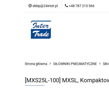
sklep@24inter.pl
+48 787 215 566
BLOG
NEUTRAL
AUDYT SPRĘŻONE
Wszystkie kategorie
BLOG
AUDYT SPRĘŻONEGO POWIETRZA
SERIA 
Strona główna
SIŁOWNIKI PNEUMATYCZNE
Sił
[MXS25L-100] MXSL, Kompaktowy