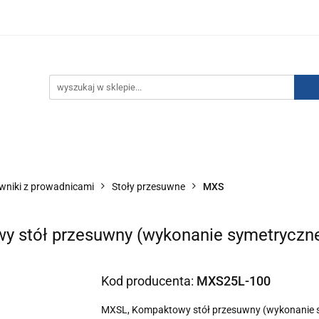
IZACJA ŁADUNKÓW ELEKTROSTATYCZNYCH
KONTAKT
GO POWIETRZA
SERIA J
AUTORYZOWANY DYSTRYBU
NEUTRALIZACJA ŁADUNKÓW ELEKTROSTATYCZNYCH
J
AUTORYZOWANY DYSTRYBUTOR SMC
owniki z prowadnicami
Stoły przesuwne
MXS
 stół przesuwny (wykonanie symetryczn
Kod producenta:
MXS25L-100
MXSL, Kompaktowy stół przesuwny (wykonanie 