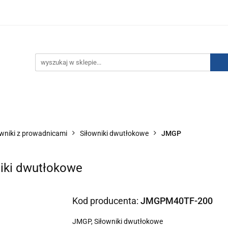
IZACJA ŁADUNKÓW ELEKTROSTATYCZNYCH
KONTAKT
GO POWIETRZA
SERIA J
AUTORYZOWANY DYSTRYBU
NEUTRALIZACJA ŁADUNKÓW ELEKTROSTATYCZNYCH
J
AUTORYZOWANY DYSTRYBUTOR SMC
owniki z prowadnicami
Siłowniki dwutłokowe
JMGP
iki dwutłokowe
Kod producenta:
JMGPM40TF-200
JMGP, Siłowniki dwutłokowe