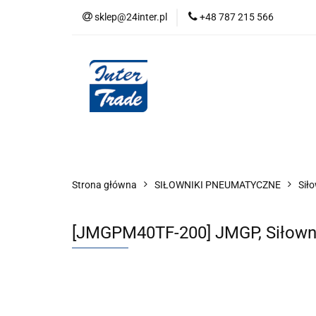
sklep@24inter.pl
+48 787 215 566
BLOG
NEUTRAL
AUDYT SPRĘŻONE
Wszystkie kategorie
BLOG
AUDYT SPRĘŻONEGO POWIETRZA
SERIA 
Strona główna
SIŁOWNIKI PNEUMATYCZNE
Sił
[JMGPM40TF-200] JMGP, Siłown