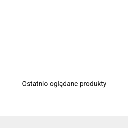
dwutłokowe
JMGPM20-20-M9BAL] JMGP, Siłowniki
3795.84
wutłokowe
90.01
Ostatnio oglądane produkty