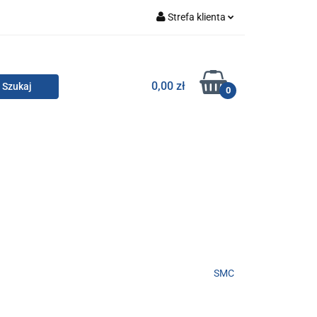
Strefa klienta
Zaloguj się
Zarejestruj się
TOR SMC
0,00 zł
0
Dodaj zgłoszenie
Zgody cookies
KONTAKT
SMC