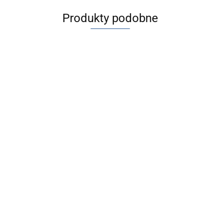
Produkty podobne
[JMGPM32-100] JMGP, S